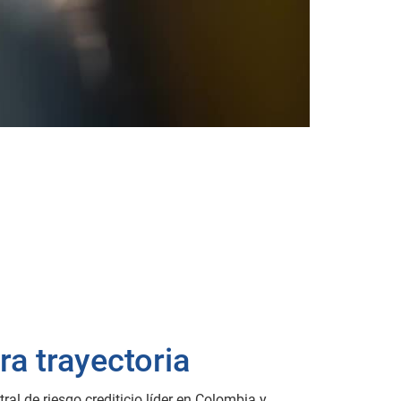
ra trayectoria
ral de riesgo crediticio líder en Colombia y