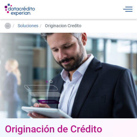
Togg
…
Soluciones
Originacion Credito
Originación de Crédito